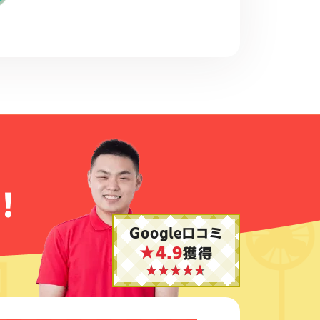
！
Google口コミ
★4.9
獲得