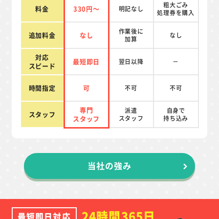
粗大ごみ
料金
330円～
明記なし
処理券を
購入
作業後に
追加料金
なし
なし
加算
対応
最短即日
翌日以降
－
スピード
時間指定
可
不可
不可
専門
派遣
自身で
スタッフ
スタッフ
スタッフ
持ち込み
当社の強み
24時間365日
最短即日対応