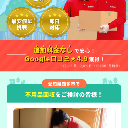
で安心！
追加料金なし
獲得！
Google口コミ★4.9
※口コミ数：2,091件（2026年8月時点）
愛知県知多市で
不用品回収
をご検討の皆様！