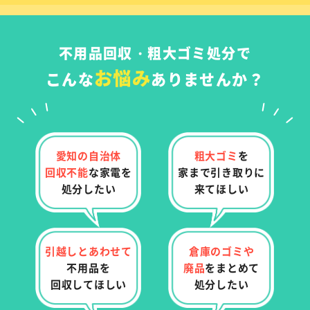
不用品回収・粗大ゴミ処分で
お悩み
こんな
ありませんか？
愛知の自治体
粗大ゴミ
を
回収不能
な
家電を
家まで
引き取りに
処分したい
来てほしい
引越しとあわせて
倉庫のゴミや
不用品を
廃品
を
まとめて
回収してほしい
処分したい