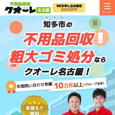
知多市
の
不用品回収
粗大ゴミ処分
なら
クオーレ名古屋！