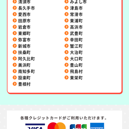
清須市
みよし市
長久手市
津島市
愛西市
常滑市
田原市
東浦町
岩倉市
高浜市
東郷町
武豊町
弥富市
幸田町
新城市
蟹江町
扶桑町
大治町
阿久比町
大口町
美浜町
豊山町
南知多町
飛島村
設楽町
東栄町
豊根村