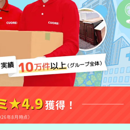
ミ★4.9
獲得！
026年8月時点）