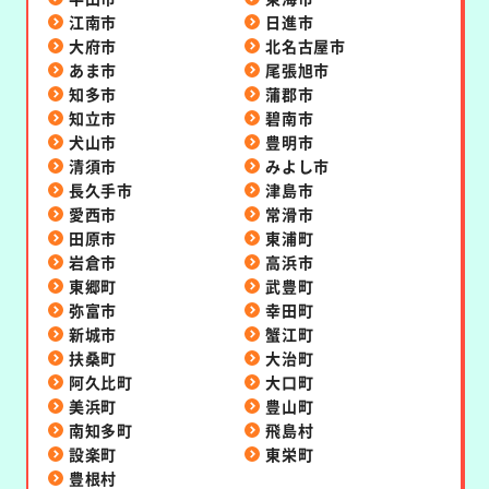
江南市
日進市
大府市
北名古屋市
あま市
尾張旭市
知多市
蒲郡市
知立市
碧南市
犬山市
豊明市
清須市
みよし市
長久手市
津島市
愛西市
常滑市
田原市
東浦町
岩倉市
高浜市
東郷町
武豊町
弥富市
幸田町
新城市
蟹江町
扶桑町
大治町
阿久比町
大口町
美浜町
豊山町
南知多町
飛島村
設楽町
東栄町
豊根村