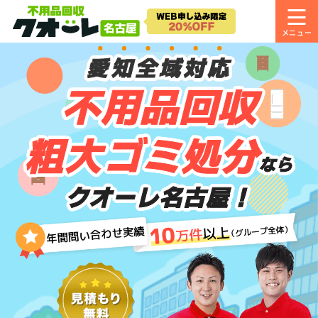
愛知全域対応
不用品回収
粗大ゴミ処分
なら
クオーレ名古屋！