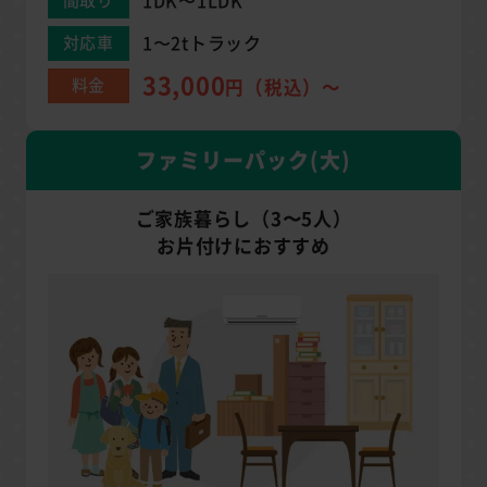
1DK〜1LDK
1〜2tトラック
対応車
33,000
料金
円（税込）～
ファミリーパック(大)
ご家族暮らし（3〜5人）
お片付けにおすすめ