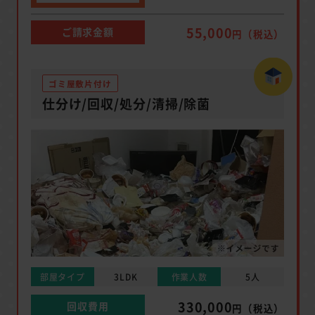
55,000
ご請求金額
円（税込）
ゴミ屋敷片付け
仕分け/回収/処分/清掃/除菌
部屋タイプ
3LDK
作業人数
5人
330,000
回収費用
円（税込）