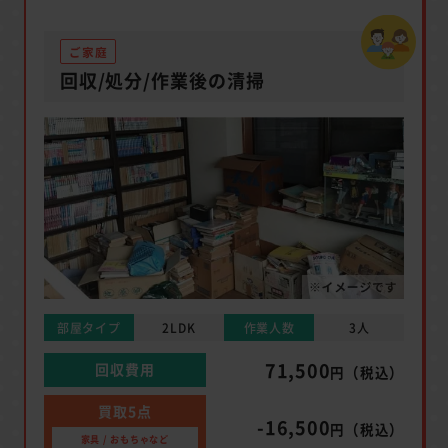
ご家庭
回収/処分/作業後の清掃
部屋タイプ
2LDK
作業人数
3人
71,500
回収費用
円（税込）
買取5点
-16,500
円（税込）
家具 / おもちゃなど