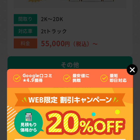
2K〜2DK
間取り
2tトラック
対応車
55,000
料金
円（税込）～
その他
Google口コミ
最安値に
最短
遺品整理やゴミ屋敷など
★4.9獲得
挑戦
即日対応
一軒家のお片付け