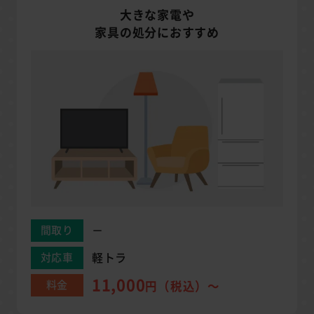
大きな家電や
家具の処分におすすめ
－
間取り
軽トラ
対応車
11,000
料金
円（税込）～