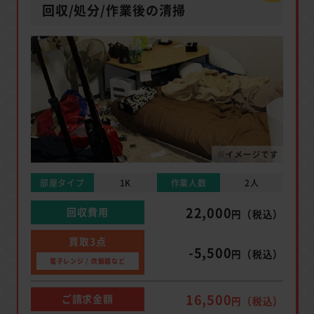
回収/処分/作業後の清掃
部屋タイプ
1K
作業人数
2人
22,000
回収費用
円（税込）
買取3点
-5,500
円（税込）
電子レンジ / 炊飯器など
16,500
ご請求金額
円（税込）