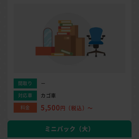
－
間取り
カゴ車
対応車
5,500
料金
円（税込）～
ミニパック（大）