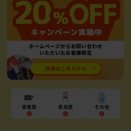
家電類
家具類
その他