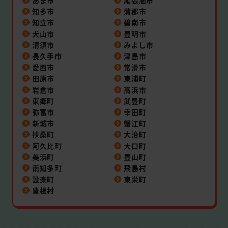
あま市
尾張旭市
知多市
蒲郡市
知立市
碧南市
犬山市
豊明市
清須市
みよし市
長久手市
津島市
愛西市
常滑市
田原市
東浦町
岩倉市
高浜市
東郷町
武豊町
弥富市
幸田町
新城市
蟹江町
扶桑町
大治町
阿久比町
大口町
美浜町
豊山町
南知多町
飛島村
設楽町
東栄町
豊根村