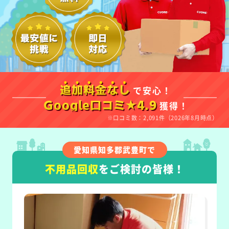
で安心！
追加料金なし
獲得！
Google口コミ★4.9
※口コミ数：2,091件（2026年8月時点）
愛知県知多郡武豊町で
不用品回収
をご検討の皆様！