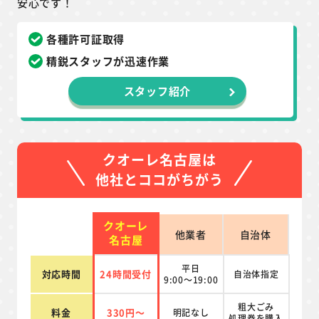
安心です！
各種許可証取得
精鋭スタッフが迅速作業
スタッフ紹介
クオーレ名古屋は
他社とココがちがう
クオーレ
他業者
自治体
名古屋
平日
対応時間
24時間受付
自治体指定
9:00～19:00
粗大ごみ
料金
330円～
明記なし
処理券を
購入