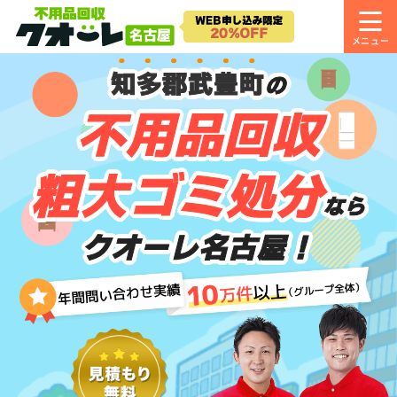
知多郡武豊町
の
不用品回収
粗大ゴミ処分
なら
クオーレ名古屋！