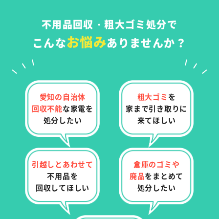
不用品回収・粗大ゴミ処分で
お悩み
こんな
ありませんか？
愛知の自治体
粗大ゴミ
を
回収不能
な
家電を
家まで
引き取りに
処分したい
来てほしい
引越しとあわせて
倉庫のゴミや
不用品を
廃品
を
まとめて
回収してほしい
処分したい