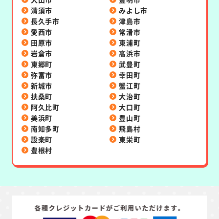
清須市
みよし市
長久手市
津島市
愛西市
常滑市
田原市
東浦町
岩倉市
高浜市
東郷町
武豊町
弥富市
幸田町
新城市
蟹江町
扶桑町
大治町
阿久比町
大口町
美浜町
豊山町
南知多町
飛島村
設楽町
東栄町
豊根村