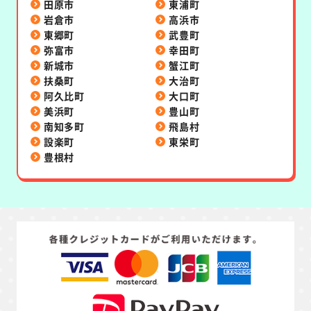
田原市
東浦町
岩倉市
高浜市
東郷町
武豊町
弥富市
幸田町
新城市
蟹江町
扶桑町
大治町
阿久比町
大口町
美浜町
豊山町
南知多町
飛島村
設楽町
東栄町
豊根村