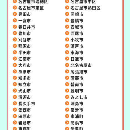
名古屋市瑞穂区
名古屋市中区
名古屋市東区
名古屋市熱田区
豊田市
岡崎市
一宮市
豊橋市
春日井市
安城市
豊川市
西尾市
刈谷市
小牧市
稲沢市
瀬戸市
半田市
東海市
江南市
日進市
大府市
北名古屋市
あま市
尾張旭市
知多市
蒲郡市
知立市
碧南市
犬山市
豊明市
清須市
みよし市
長久手市
津島市
愛西市
常滑市
田原市
東浦町
岩倉市
高浜市
東郷町
武豊町