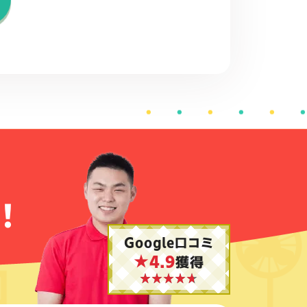
！
Google口コミ
★4.9
獲得