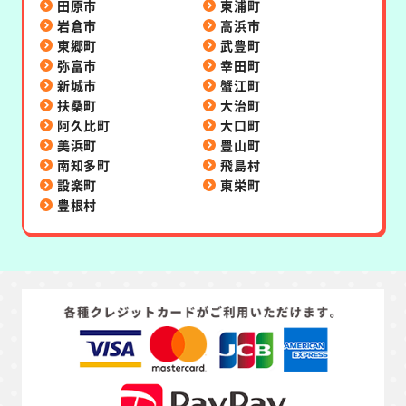
田原市
東浦町
岩倉市
高浜市
東郷町
武豊町
弥富市
幸田町
新城市
蟹江町
扶桑町
大治町
阿久比町
大口町
美浜町
豊山町
南知多町
飛島村
設楽町
東栄町
豊根村