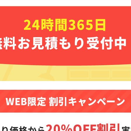
24時間365日
無料お見積もり受付中
WEB限定 割引キャンペーン
20%OFF割引
もり価格から
実