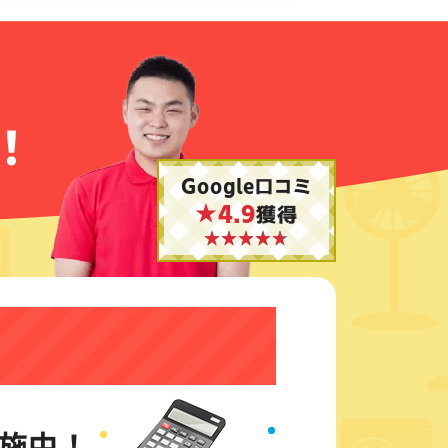
！
Google口コミ
★4.9
獲得
施中！