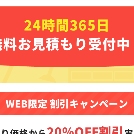
24時間365日
無料お見積もり受付中
WEB限定 割引キャンペーン
20%OFF割引
もり価格から
実