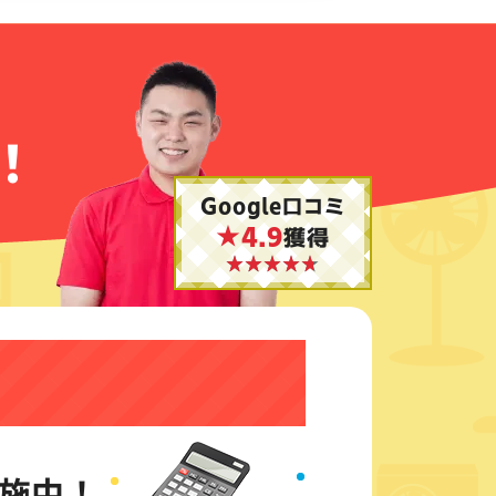
！
Google口コミ
★4.9
獲得
施中！