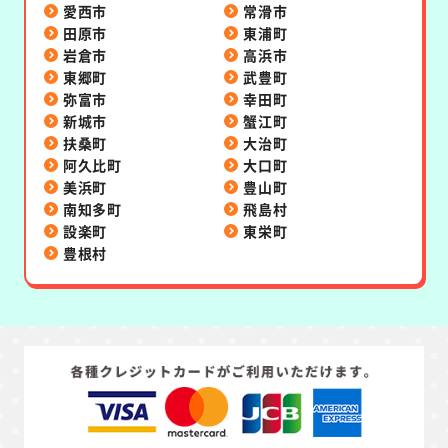
愛西市
常滑市
田原市
東浦町
岩倉市
高浜市
東郷町
武豊町
弥富市
幸田町
新城市
蟹江町
扶桑町
大治町
阿久比町
大口町
美浜町
豊山町
南知多町
飛島村
設楽町
東栄町
豊根村