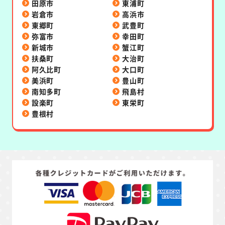
田原市
東浦町
岩倉市
高浜市
東郷町
武豊町
弥富市
幸田町
新城市
蟹江町
扶桑町
大治町
阿久比町
大口町
美浜町
豊山町
南知多町
飛島村
設楽町
東栄町
豊根村