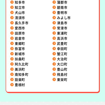
知多市
蒲郡市
知立市
碧南市
犬山市
豊明市
清須市
みよし市
長久手市
津島市
愛西市
常滑市
田原市
東浦町
岩倉市
高浜市
東郷町
武豊町
弥富市
幸田町
新城市
蟹江町
扶桑町
大治町
阿久比町
大口町
美浜町
豊山町
南知多町
飛島村
設楽町
東栄町
豊根村