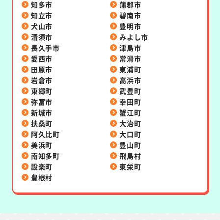
知多市
蒲郡市
知立市
碧南市
犬山市
豊明市
清須市
みよし市
長久手市
津島市
愛西市
常滑市
田原市
東浦町
岩倉市
高浜市
東郷町
武豊町
弥富市
幸田町
新城市
蟹江町
扶桑町
大治町
阿久比町
大口町
美浜町
豊山町
南知多町
飛島村
設楽町
東栄町
豊根村