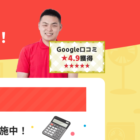
！
Google口コミ
★4.9
獲得
施中！