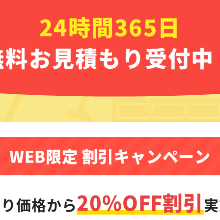
24時間365日
無料お見積もり受付中
WEB限定 割引キャンペーン
20%OFF割引
もり価格から
実