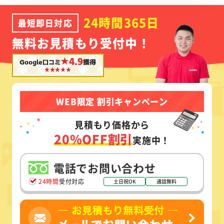
24時間365日
最短即日対応
無料お見積もり受付中！
★4.9
Google口コミ
獲得
WEB限定 割引キャンペーン
見積もり価格から
20%OFF割引
実施中！
電話でお問い合わせ
24時間
受付対応
土日祝OK
通話無料