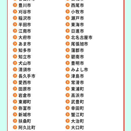
豊川市
西尾市
刈谷市
小牧市
稲沢市
瀬戸市
半田市
東海市
江南市
日進市
大府市
北名古屋市
あま市
尾張旭市
知多市
蒲郡市
知立市
碧南市
犬山市
豊明市
清須市
みよし市
長久手市
津島市
愛西市
常滑市
田原市
東浦町
岩倉市
高浜市
東郷町
武豊町
弥富市
幸田町
新城市
蟹江町
扶桑町
大治町
阿久比町
大口町