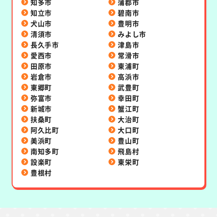
知多市
蒲郡市
知立市
碧南市
犬山市
豊明市
清須市
みよし市
長久手市
津島市
愛西市
常滑市
田原市
東浦町
岩倉市
高浜市
東郷町
武豊町
弥富市
幸田町
新城市
蟹江町
扶桑町
大治町
阿久比町
大口町
美浜町
豊山町
南知多町
飛島村
設楽町
東栄町
豊根村