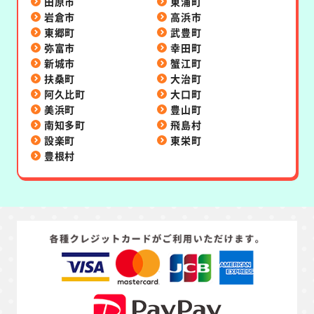
田原市
東浦町
岩倉市
高浜市
東郷町
武豊町
弥富市
幸田町
新城市
蟹江町
扶桑町
大治町
阿久比町
大口町
美浜町
豊山町
南知多町
飛島村
設楽町
東栄町
豊根村