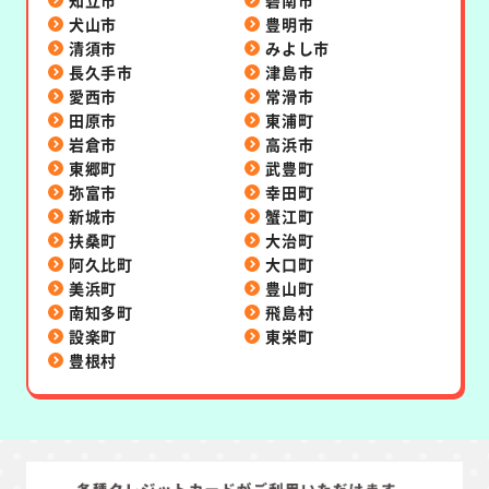
犬山市
豊明市
清須市
みよし市
長久手市
津島市
愛西市
常滑市
田原市
東浦町
岩倉市
高浜市
東郷町
武豊町
弥富市
幸田町
新城市
蟹江町
扶桑町
大治町
阿久比町
大口町
美浜町
豊山町
南知多町
飛島村
設楽町
東栄町
豊根村