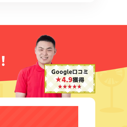
！
Google口コミ
★4.9
獲得