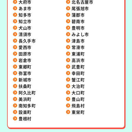
大府市
北名古屋市
あま市
尾張旭市
知多市
蒲郡市
知立市
碧南市
犬山市
豊明市
清須市
みよし市
長久手市
津島市
愛西市
常滑市
田原市
東浦町
岩倉市
高浜市
東郷町
武豊町
弥富市
幸田町
新城市
蟹江町
扶桑町
大治町
阿久比町
大口町
美浜町
豊山町
南知多町
飛島村
設楽町
東栄町
豊根村