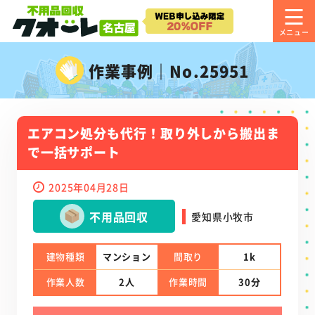
作業事例｜No.25951
エアコン処分も代行！取り外しから搬出ま
で一括サポート
2025年04月28日
不用品回収
愛知県小牧市
建物種類
マンション
間取り
1k
作業人数
2人
作業時間
30分