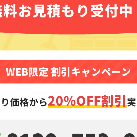
無料お見積もり受付中
WEB限定 割引キャンペーン
20%OFF割引
もり価格から
実