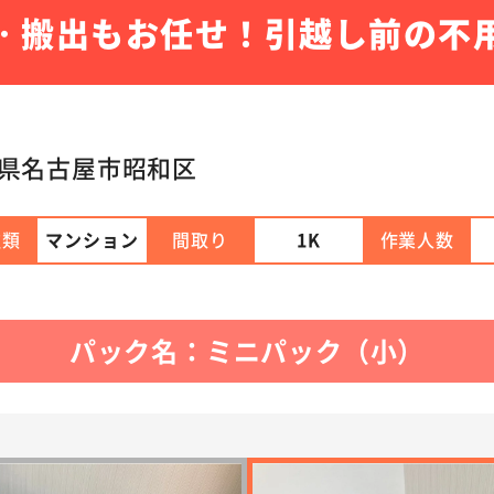
・搬出もお任せ！引越し前の不
県名古屋市昭和区
種類
マンション
間取り
1K
作業人数
パック名：ミニパック（小）