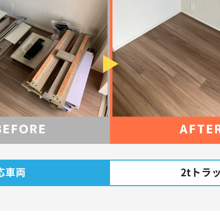
応車両
2tトラ