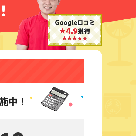
！
Google口コミ
★4.9
獲得
施中！