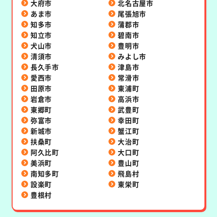
大府市
北名古屋市
あま市
尾張旭市
知多市
蒲郡市
知立市
碧南市
犬山市
豊明市
清須市
みよし市
長久手市
津島市
愛西市
常滑市
田原市
東浦町
岩倉市
高浜市
東郷町
武豊町
弥富市
幸田町
新城市
蟹江町
扶桑町
大治町
阿久比町
大口町
美浜町
豊山町
南知多町
飛島村
設楽町
東栄町
豊根村