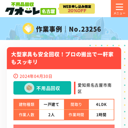
作業事例｜No.23256
大型家具も安全回収！プロの搬出で一軒家
もスッキリ
2024年04月30日
愛知県名古屋市南
不用品回収
区
建物種類
一戸建て
間取り
4LDK
作業人数
2人
作業時間
1時間