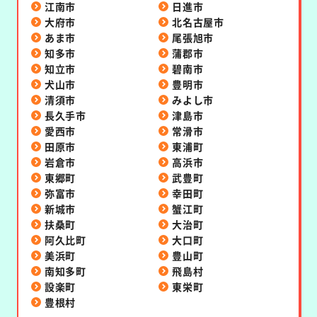
江南市
日進市
大府市
北名古屋市
あま市
尾張旭市
知多市
蒲郡市
知立市
碧南市
犬山市
豊明市
清須市
みよし市
長久手市
津島市
愛西市
常滑市
田原市
東浦町
岩倉市
高浜市
東郷町
武豊町
弥富市
幸田町
新城市
蟹江町
扶桑町
大治町
阿久比町
大口町
美浜町
豊山町
南知多町
飛島村
設楽町
東栄町
豊根村