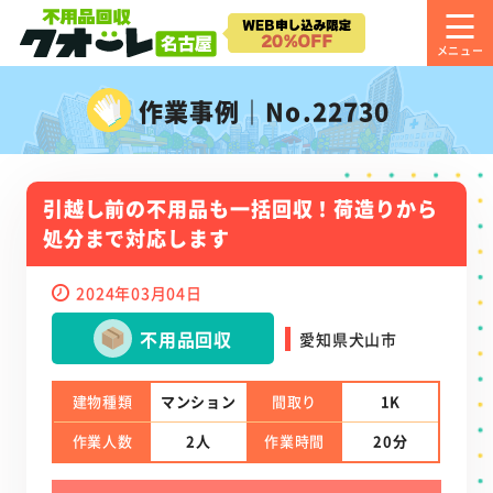
作業事例｜No.22730
引越し前の不用品も一括回収！荷造りから
処分まで対応します
2024年03月04日
不用品回収
愛知県犬山市
建物種類
マンション
間取り
1K
作業人数
2人
作業時間
20分