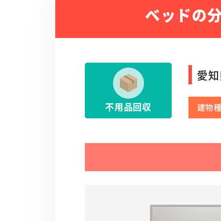
ベッドの
愛知
不用品回収
建物