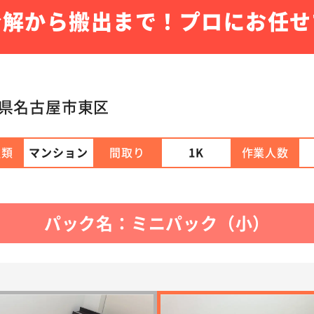
分解から搬出まで！プロにお任せ
県名古屋市東区
種類
マンション
間取り
1K
作業人数
パック名：ミニパック（小）