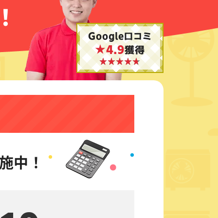
！
Google口コミ
★4.9
獲得
施中！